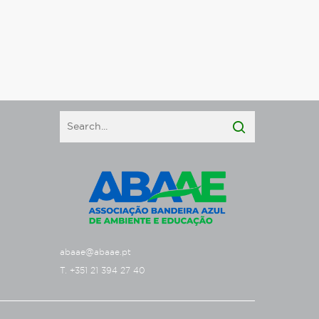
abaae@abaae.pt
T. +351 21 394 27 40