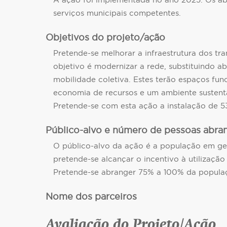
A ação foi implementada no ano 2025. Os abr
serviços municipais competentes.
Objetivos do projeto/ação
Pretende-se melhorar a infraestrutura dos tr
objetivo é modernizar a rede, substituindo a
mobilidade coletiva. Estes terão espaços func
economia de recursos e um ambiente sustent
Pretende-se com esta ação a instalação de 5
Público-alvo e número de pessoas abra
O público-alvo da ação é a população em ger
pretende-se alcançar o incentivo à utilização
Pretende-se abranger 75% a 100% da populaçã
Nome dos parceiros
Avaliação do Projeto/Ação