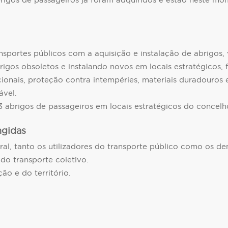
igos de passageiros já foram adquiridos e estão neste mom
ansportes públicos com a aquisição e instalação de abrigos,
brigos obsoletos e instalando novos em locais estratégicos
ionais, proteção contra intempéries, materiais duradouros e
ável.
3 abrigos de passageiros em locais estratégicos do concel
ngidas
al, tanto os utilizadores do transporte público como os de
 do transporte coletivo.
o e do território.